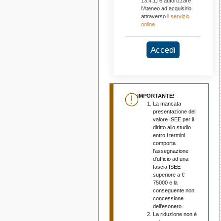
13.4.1) e autorizzare
l'Ateneo ad acquisirlo
attraverso il
servizio
online
Accedi
IMPORTANTE!
La mancata
presentazione del
valore ISEE per il
diritto allo studio
entro i termini
comporta
l'assegnazione
d'ufficio ad una
fascia ISEE
superiore a €
75000 e la
conseguente non
concessione
dell'esonero.
La riduzione non è