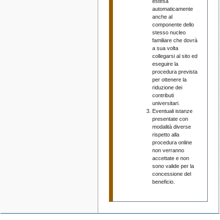
estesa
automaticamente
anche al
componente dello
stesso nucleo
familiare che dovrà
a sua volta
collegarsi al sito ed
eseguire la
procedura prevista
per ottenere la
riduzione dei
contributi
universitari.
Eventuali istanze
presentate con
modalità diverse
rispetto alla
procedura online
non verranno
accettate e non
sono valide per la
concessione del
beneficio.