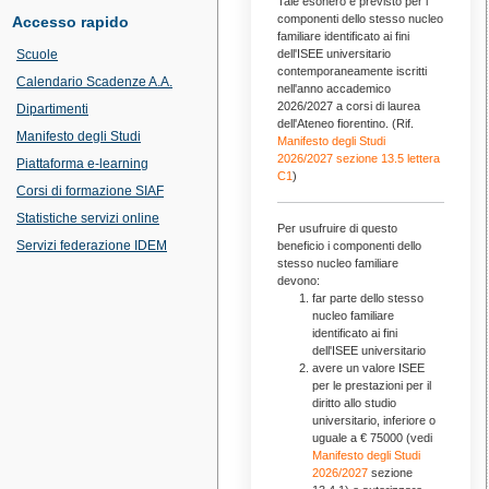
Tale esonero è previsto per i
componenti dello stesso nucleo
Accesso rapido
familiare identificato ai fini
Scuole
dell'ISEE universitario
contemporaneamente iscritti
Calendario Scadenze A.A.
nell'anno accademico
2026/2027 a corsi di laurea
Dipartimenti
dell'Ateneo fiorentino. (Rif.
Manifesto degli Studi
Manifesto degli Studi
2026/2027 sezione 13.5 lettera
Piattaforma e-learning
C1
)
Corsi di formazione SIAF
Statistiche servizi online
Per usufruire di questo
Servizi federazione IDEM
beneficio i componenti dello
stesso nucleo familiare
devono:
far parte dello stesso
nucleo familiare
identificato ai fini
dell'ISEE universitario
avere un valore ISEE
per le prestazioni per il
diritto allo studio
universitario, inferiore o
uguale a € 75000 (vedi
Manifesto degli Studi
2026/2027
sezione