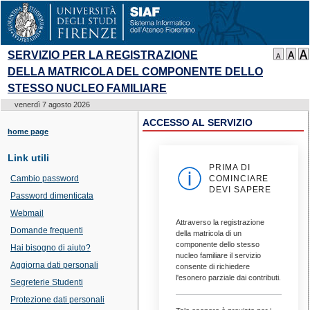
SERVIZIO PER LA REGISTRAZIONE
DELLA MATRICOLA DEL COMPONENTE DELLO
STESSO NUCLEO FAMILIARE
venerdì 7 agosto 2026
ACCESSO AL SERVIZIO
home page
Link utili
PRIMA DI
Cambio password
COMINCIARE
DEVI SAPERE
Password dimenticata
Webmail
Attraverso la registrazione
Domande frequenti
della matricola di un
componente dello stesso
Hai bisogno di aiuto?
nucleo familiare il servizio
Aggiorna dati personali
consente di richiedere
l'esonero parziale dai contributi.
Segreterie Studenti
Protezione dati personali