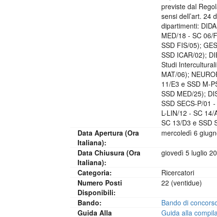
previste dal Regol
sensi dell’art. 24
dipartimenti: DI
MED/18 - SC 06/F
SSD FIS/05); GES
SSD ICAR/02); DIE
Studi Intercultur
MAT/06); NEUROFA
11/E3 e SSD M-PS
SSD MED/25); DIS
SSD SECS-P/01 - 
L-LIN/12 - SC 14
SC 13/D3 e SSD S
Data Apertura (ora
mercoledì 6 giugn
Italiana):
Data Chiusura (ora
giovedì 5 luglio 2
Italiana):
Categoria:
Ricercatori
Numero Posti
22 (ventidue)
Disponibili:
Bando:
Bando di concors
Guida Alla
Guida alla compil