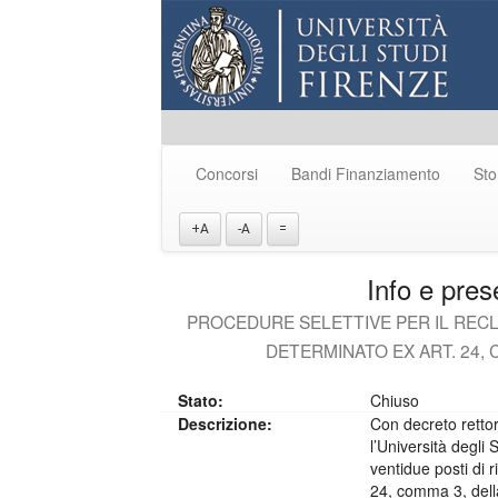
Concorsi
Bandi Finanziamento
Sto
+A
-A
=
Info e pre
PROCEDURE SELETTIVE PER IL REC
DETERMINATO EX ART. 24, 
Stato:
Chiuso
Descrizione:
Con decreto retto
l’Università degli 
ventidue posti di r
24, comma 3, dell