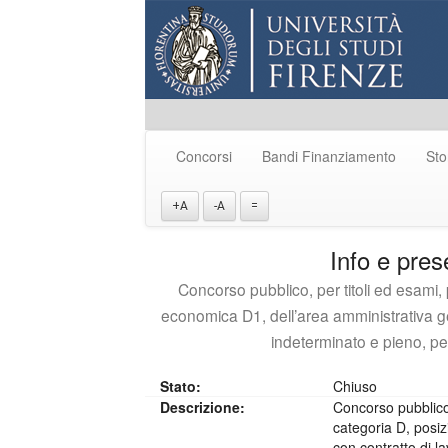
Concorsi
Bandi Finanziamento
Sto
+A
-A
=
Info e pre
Concorso pubblico, per titoli ed esami, 
economica D1, dell’area amministrativa ge
indeterminato e pieno, per
Stato:
Chiuso
Descrizione:
Concorso pubblico,
categoria D, posiz
con contratto di l